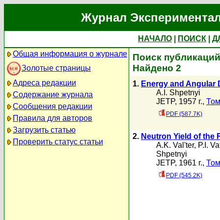
Журнал Экспериментал
НАЧАЛО
|
ПОИСК
|
Д
Общая информация о журнале
Поиск публикаций 
Найдено 2
Золотые страницы
Адреса редакции
1.
Energy and Angular D
A.I. Shpetnyi
Содержание журнала
JETP, 1957 г.,
Том
Сообщения редакции
PDF (587.7K)
Правила для авторов
Загрузить статью
2.
Neutron Yield of the
Проверить статус статьи
A.K. Val'ter
,
P.I. Va
Shpetnyi
JETP, 1961 г.,
Том
PDF (545.2K)