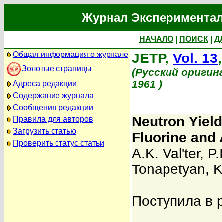
Журнал Экспериментал
НАЧАЛО
|
ПОИСК
|
Д
Общая информация о журнале
JETP,
Vol. 13
Золотые страницы
(Русский оригин
1961 )
Адреса редакции
Содержание журнала
Сообщения редакции
Neutron Yield
Правила для авторов
Загрузить статью
Fluorine and
Проверить статус статьи
A.K. Val'ter
,
P.
Tonapetyan
,
K
Поступила в 