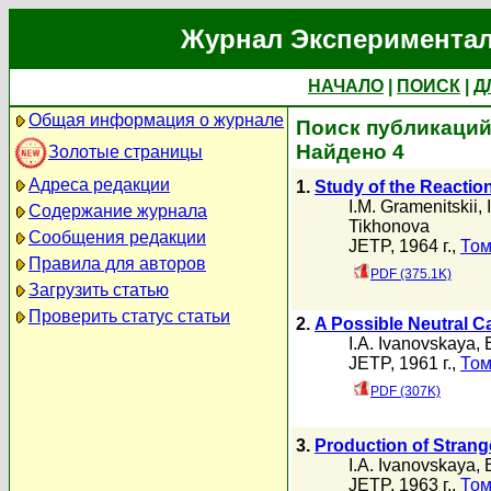
Журнал Экспериментал
НАЧАЛО
|
ПОИСК
|
Д
Общая информация о журнале
Поиск публикаций 
Найдено 4
Золотые страницы
Адреса редакции
1.
Study of the Reactio
I.M. Gramenitskii
,
Содержание журнала
Tikhonova
Сообщения редакции
JETP, 1964 г.,
Том
Правила для авторов
PDF (375.1K)
Загрузить статью
Проверить статус статьи
2.
A Possible Neutral 
I.A. Ivanovskaya
,
JETP, 1961 г.,
Том
PDF (307K)
3.
Production of Strange
I.A. Ivanovskaya
,
JETP, 1963 г.,
Том