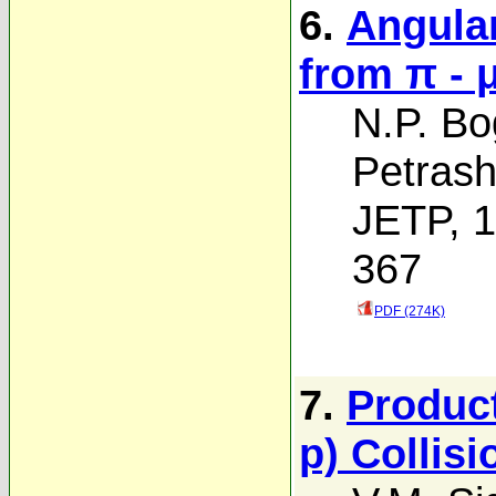
6.
Angular
from π - 
N.P. B
Petras
JETP, 1
367
PDF (274K)
7.
Product
p) Collis