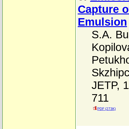
Capture o
Emulsion
S.A. Bu
Kopilov
Petukh
Skzhip
JETP, 1
711
PDF (273K)