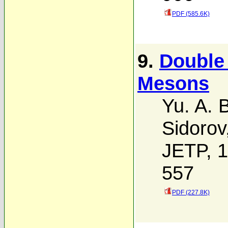
PDF (585.6K)
9.
Double
Mesons
Yu. A. 
Sidorov
JETP, 1
557
PDF (227.8K)