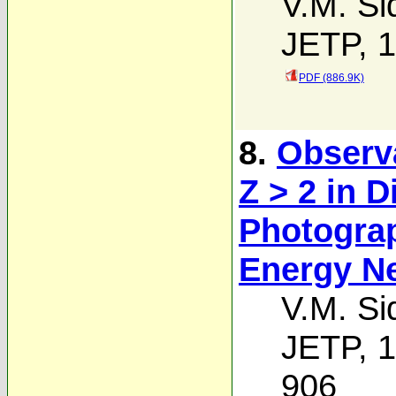
V.M. Si
JETP, 1
PDF (886.9K)
8.
Observa
Z > 2 in 
Photograp
Energy N
V.M. Si
JETP, 1
906