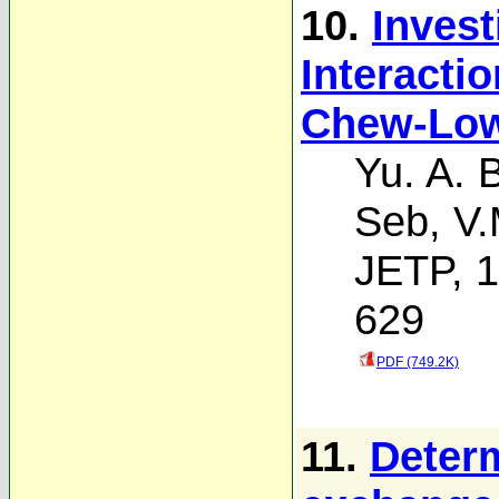
10.
Invest
Interacti
Chew-Lo
Yu. A. 
Seb
,
V.
JETP, 1
629
PDF (749.2K)
11.
Determ