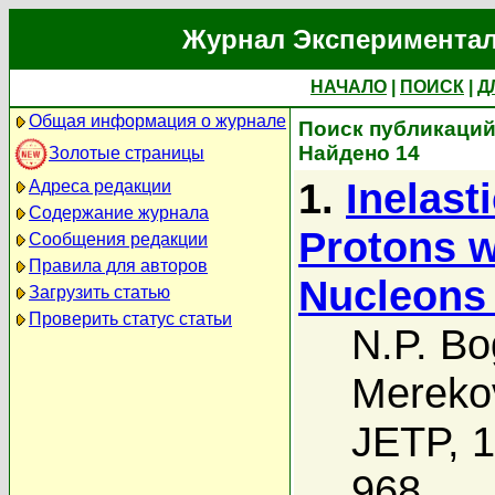
Журнал Экспериментал
НАЧАЛО
|
ПОИСК
|
Д
Общая информация о журнале
Поиск публикаций 
Найдено 14
Золотые страницы
1.
Inelast
Адреса редакции
Содержание журнала
Protons w
Сообщения редакции
Правила для авторов
Nucleons
Загрузить статью
Проверить статус статьи
N.P. B
Mereko
JETP, 1
968