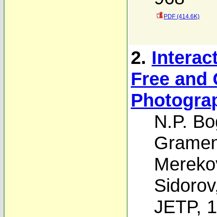
PDF (414.6K)
2.
Interac
Free and 
Photogra
N.P. B
Grameni
Mereko
Sidorov
JETP, 1