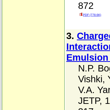
872
PDF (778.6K)
3.
Charge
Interacti
Emulsion 
N.P. B
Vishki
,
V.A. Ya
JETP, 1