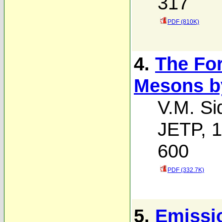
317
PDF (810K)
4.
The Fo
Mesons b
V.M. Si
JETP, 1
600
PDF (332.7K)
5.
Emissi