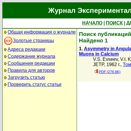
Журнал Экспериментал
НАЧАЛО
|
ПОИСК
|
Д
Общая информация о журнале
Поиск публикаций
Найдено 1
Золотые страницы
1.
Asymmetry in Angular
Адреса редакции
Muons in Calcium
Содержание журнала
V.S. Evseev
,
V.I.
Сообщения редакции
JETP, 1962 г.,
Том
Правила для авторов
PDF (276.8K)
Загрузить статью
Проверить статус статьи