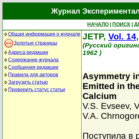
Журнал Экспериментал
НАЧАЛО
|
ПОИСК
|
Д
Общая информация о журнале
JETP,
Vol. 14
Золотые страницы
(Русский оригин
1962 )
Адреса редакции
Содержание журнала
Сообщения редакции
Asymmetry in
Правила для авторов
Загрузить статью
Emitted in th
Проверить статус статьи
Calcium
V.S. Evseev
,
V
V.A. Chrnogor
Поступила в 