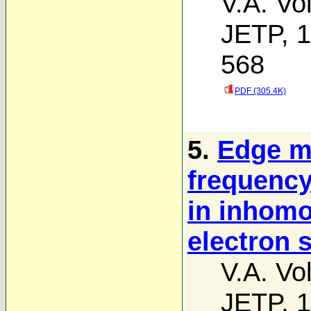
V.A. Vo
JETP, 1
568
PDF (305.4K)
5.
Edge m
frequency
in inhom
electron 
V.A. Vo
JETP, 1