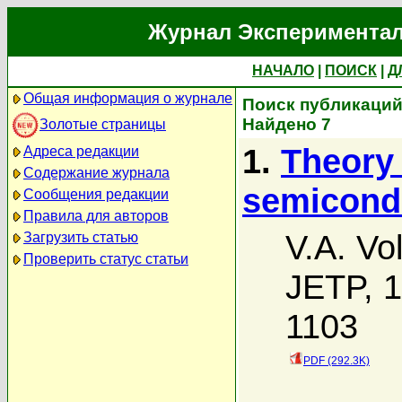
Журнал Экспериментал
НАЧАЛО
|
ПОИСК
|
Д
Общая информация о журнале
Поиск публикаций 
Найдено 7
Золотые страницы
1.
Theory 
Адреса редакции
Содержание журнала
semicondu
Сообщения редакции
Правила для авторов
V.A. Vo
Загрузить статью
Проверить статус статьи
JETP, 1
1103
PDF (292.3K)