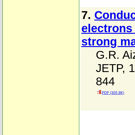
7.
Conduct
electrons 
strong ma
G.R. Ai
JETP, 1
844
PDF (305.9K)