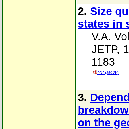
2.
Size qu
states in
V.A. Vo
JETP, 1
1183
PDF (350.2K)
3.
Depende
breakdow
on the ge