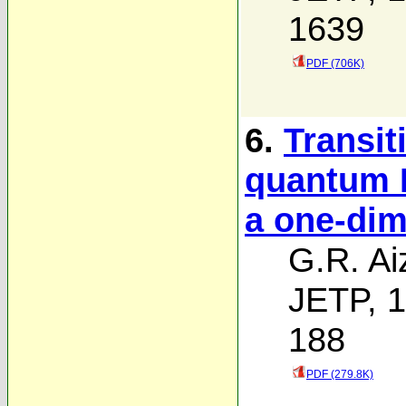
1639
PDF (706K)
6.
Transit
quantum H
a one-dim
G.R. Ai
JETP, 1
188
PDF (279.8K)