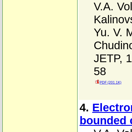
V.A. Vo
Kalinovs
Yu. V. 
Chudin
JETP, 1
58
PDF (201.1K)
4.
Electro
bounded c