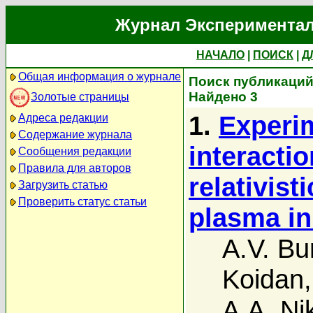
Журнал Экспериментал
НАЧАЛО
|
ПОИСК
|
Д
Общая информация о журнале
Поиск публикаций 
Найдено 3
Золотые страницы
1.
Experim
Адреса редакции
Содержание журнала
interacti
Сообщения редакции
Правила для авторов
relativist
Загрузить статью
Проверить статус статьи
plasma in
A.V. Bu
Koidan
A.A. Nik