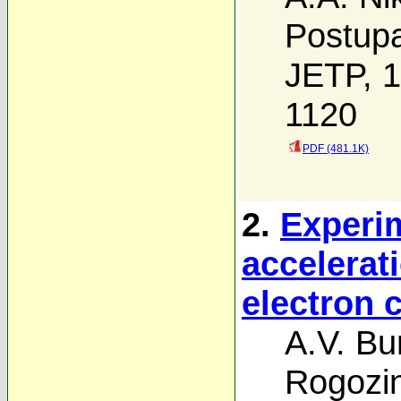
Postup
JETP, 1
1120
PDF (481.1K)
2.
Experim
accelerati
electron 
A.V. Bu
Rogozi