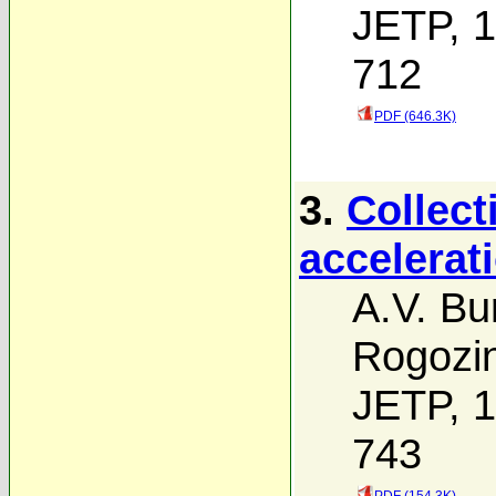
JETP, 1
712
PDF (646.3K)
3.
Collec
accelerat
A.V. Bu
Rogozi
JETP, 1
743