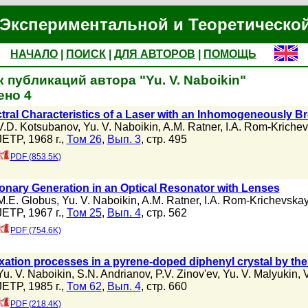
Экспериментальной и Теоретическо
НАЧАЛО
|
ПОИСК
|
ДЛЯ АВТОРОВ
|
ПОМОЩЬ
 публикаций автора "Yu. V. Naboikin"
ено 4
tral Characteristics of a Laser with an Inhomogeneously
V.D. Kotsubanov
,
Yu. V. Naboikin
,
A.M. Ratner
,
I.A. Rom-Kriche
JETP, 1968 г.,
Том 26
,
Вып. 3
, стр. 495
PDF (853.5K)
ionary Generation in an Optical Resonator with Lenses
M.E. Globus
,
Yu. V. Naboikin
,
A.M. Ratner
,
I.A. Rom-Krichevska
JETP, 1967 г.,
Том 25
,
Вып. 4
, стр. 562
PDF (754.6K)
xation processes in a pyrene-doped diphenyl crystal by th
Yu. V. Naboikin
,
S.N. Andrianov
,
P.V. Zinov'ev
,
Yu. V. Malyukin
,
JETP, 1985 г.,
Том 62
,
Вып. 4
, стр. 660
PDF (218.4K)