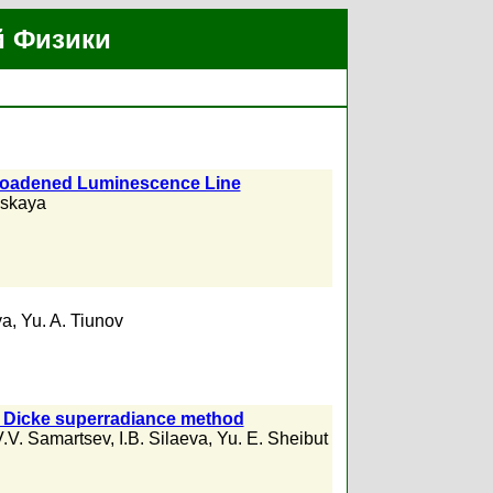
й Физики
 Broadened Luminescence Line
vskaya
ya
,
Yu. A. Tiunov
e Dicke superradiance method
V.V. Samartsev
,
I.B. Silaeva
,
Yu. E. Sheibut