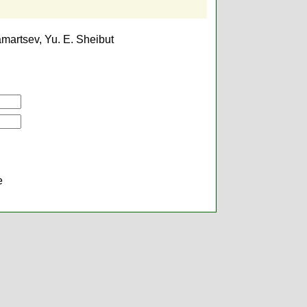
amartsev
,
Yu. E. Sheibut
е