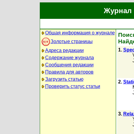
Журнал 
Общая информация о журнале
Поиск
Найд
Золотые страницы
1.
Spec
Адреса редакции
Содержание журнала
Сообщения редакции
Правила для авторов
Загрузить статью
2.
Stat
Проверить статус статьи
3.
Rela