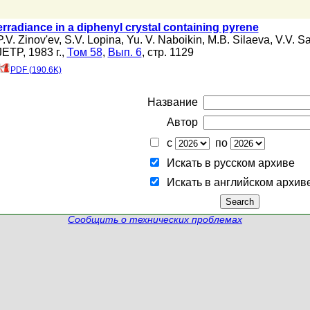
rradiance in a diphenyl crystal containing pyrene
P.V. Zinov'ev
,
S.V. Lopina
,
Yu. V. Naboikin
,
M.B. Silaeva
,
V.V. S
JETP, 1983 г.,
Том 58
,
Вып. 6
, стр. 1129
PDF (190.6K)
Название
Автор
с
по
Искать в русском архиве
Искать в английском архив
Сообщить о технических проблемах