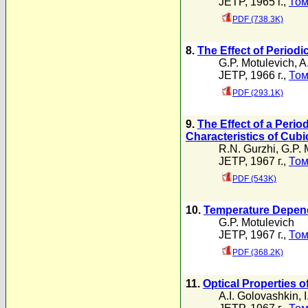
JETP, 1965 г.,
Том
PDF (738.3K)
8.
The Effect of Periodi
G.P. Motulevich
,
A
JETP, 1966 г.,
Том
PDF (293.1K)
9.
The Effect of a Period
Characteristics of Cubi
R.N. Gurzhi
,
G.P. 
JETP, 1967 г.,
Том
PDF (543K)
10.
Temperature Depende
G.P. Motulevich
JETP, 1967 г.,
Том
PDF (368.2K)
11.
Optical Properties o
A.I. Golovashkin
,