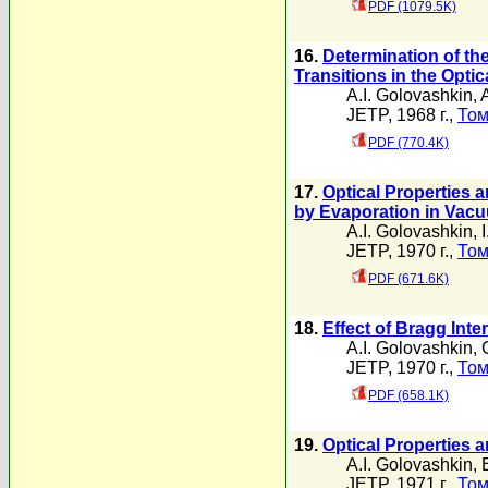
PDF (1079.5K)
16.
Determination of th
Transitions in the Opti
A.I. Golovashkin
,
A
JETP, 1968 г.,
Том
PDF (770.4K)
17.
Optical Properties 
by Evaporation in Vac
A.I. Golovashkin
,
JETP, 1970 г.,
Том
PDF (671.6K)
18.
Effect of Bragg Inte
A.I. Golovashkin
,
JETP, 1970 г.,
Том
PDF (658.1K)
19.
Optical Properties a
A.I. Golovashkin
,
JETP, 1971 г.,
Том