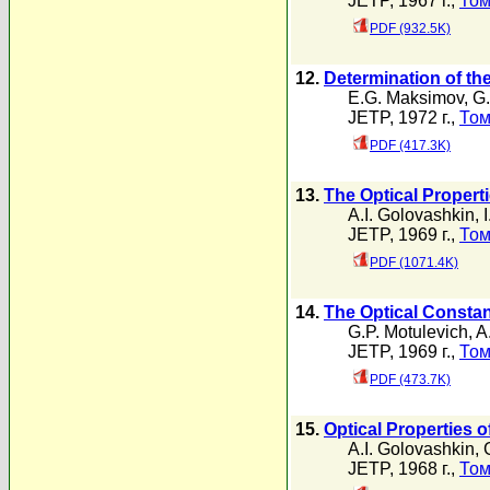
JETP, 1967 г.,
Том
PDF (932.5K)
12.
Determination of t
E.G. Maksimov
,
G.
JETP, 1972 г.,
Том
PDF (417.3K)
13.
The Optical Propert
A.I. Golovashkin
,
JETP, 1969 г.,
Том
PDF (1071.4K)
14.
The Optical Constan
G.P. Motulevich
,
A
JETP, 1969 г.,
Том
PDF (473.7K)
15.
Optical Properties o
A.I. Golovashkin
,
JETP, 1968 г.,
Том