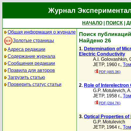
Журнал Экспериментал
НАЧАЛО
|
ПОИСК
|
Д
Общая информация о журнале
Поиск публикаций 
Найдено 26
Золотые страницы
1.
Determination of Mic
Адреса редакции
Electric Conductivity
Содержание журнала
A.I. Golovashkin
,
Сообщения редакции
JETP, 1960 г.,
Том
Правила для авторов
PDF (465.3K)
Загрузить статью
Проверить статус статьи
2.
Role of Interelectron
G.P. Motulevich
,
A
JETP, 1958 г.,
Том
PDF (284.7K)
3.
Optical Properties of
G.P. Motulevich
JETP, 1964 г.,
Том