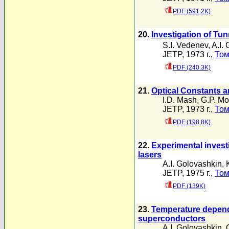
PDF (591.2K)
20.
Investigation of Tu
S.I. Vedenev
,
A.I.
JETP, 1973 г.,
Том
PDF (240.3K)
21.
Optical Constants a
I.D. Mash
,
G.P. Mo
JETP, 1973 г.,
Том
PDF (198.8K)
22.
Experimental invest
lasers
A.I. Golovashkin
,
JETP, 1975 г.,
Том
PDF (139K)
23.
Temperature depende
superconductors
A.I. Golovashkin
,