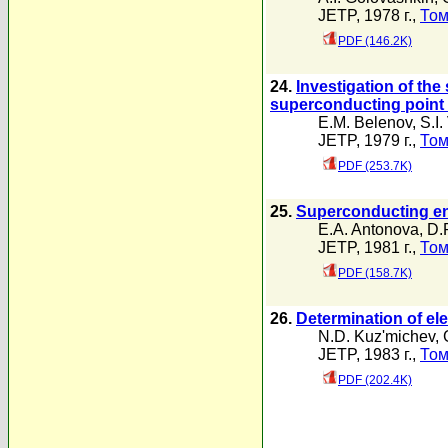
JETP, 1978 г.,
Том
PDF (146.2K)
24.
Investigation of the
superconducting point
E.M. Belenov
,
S.I
JETP, 1979 г.,
Том
PDF (253.7K)
25.
Superconducting ene
E.A. Antonova
,
D.
JETP, 1981 г.,
Том
PDF (158.7K)
26.
Determination of ele
N.D. Kuz'michev
,
JETP, 1983 г.,
Том
PDF (202.4K)