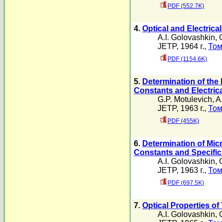
PDF (552.7K)
4.
Optical and Electrical
A.I. Golovashkin
,
JETP, 1964 г.,
Том
PDF (1154.6K)
5.
Determination of the 
Constants and Electric
G.P. Motulevich
,
A
JETP, 1963 г.,
Том
PDF (455K)
6.
Determination of Micr
Constants and Specific
A.I. Golovashkin
,
JETP, 1963 г.,
Том
PDF (697.5K)
7.
Optical Properties of
A.I. Golovashkin
,