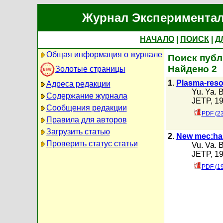
Журнал Экспериментал
НАЧАЛО
|
ПОИСК
|
Д
Общая информация о журнале
Поиск публи
Найдено 2
Золотые страницы
1.
Plasma-reso
Адреса редакции
Yu. Ya. B
Содержание журнала
JETP, 19
Сообщения редакции
PDF (23
Правила для авторов
Загрузить статью
2.
New mec:han
Проверить статус статьи
Vu. Va. B
JETP, 19
PDF (19