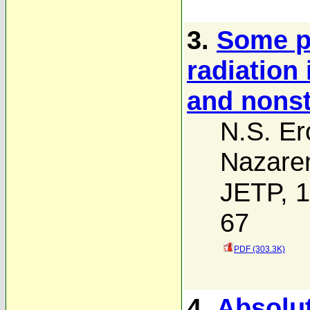
3.
Some pr
radiation
and nonst
N.S. Er
Nazare
JETP, 1
67
PDF (303.3K)
4.
Absolut