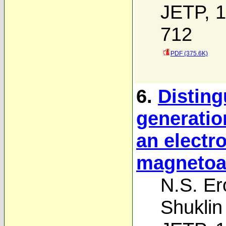
JETP, 1
712
PDF (375.6K)
6.
Disting
generatio
an electr
magnetoa
N.S. Er
Shuklin