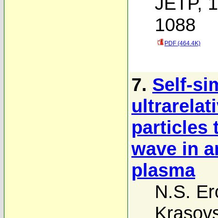
JETP, 1
1088
PDF (464.4K)
7.
Self-si
ultrarelat
particles 
wave in a
plasma
N.S. Er
Krasovs