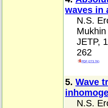
waves in 
N.S. Er
Mukhin
JETP, 1
262
PDF (273.7K)
5.
Wave tr
inhomoge
N.S. Er