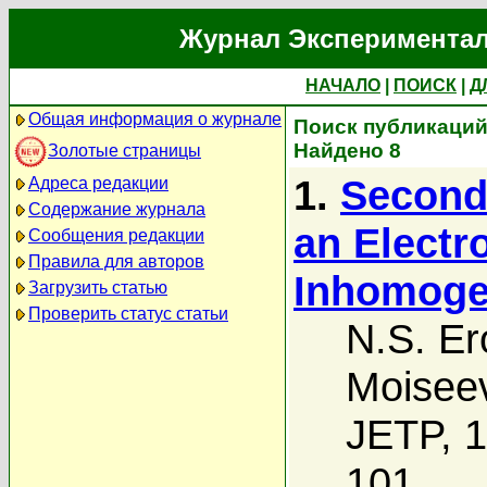
Журнал Экспериментал
НАЧАЛО
|
ПОИСК
|
Д
Общая информация о журнале
Поиск публикаций 
Найдено 8
Золотые страницы
1.
Second
Адреса редакции
Содержание журнала
an Electr
Сообщения редакции
Правила для авторов
Inhomoge
Загрузить статью
Проверить статус статьи
N.S. Er
Moisee
JETP, 1
101