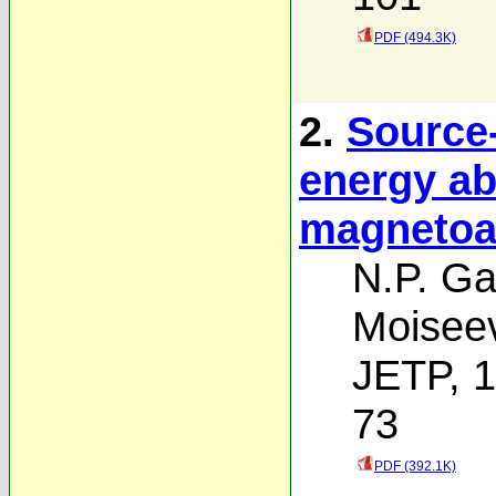
PDF (494.3K)
2.
Source-
energy a
magnetoa
N.P. Ga
Moisee
JETP, 1
73
PDF (392.1K)