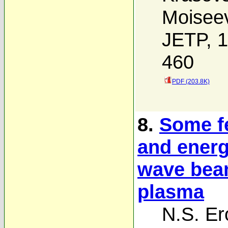
Moisee
JETP, 1
460
PDF (203.8K)
8.
Some fe
and energ
wave bea
plasma
N.S. Er