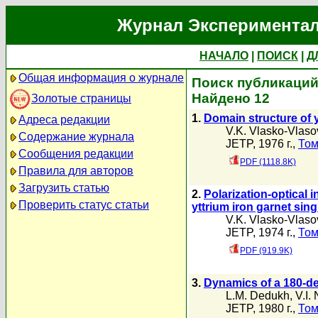
Журнал Экспериментал
НАЧАЛО
|
ПОИСК
|
Д
Общая информация о журнале
Поиск публикаций
Найдено 12
Золотые страницы
1.
Domain structure of y
Адреса редакции
V.K. Vlasko-Vlaso
Содержание журнала
JETP, 1976 г.,
Том
Сообщения редакции
PDF (1118.8K)
Правила для авторов
Загрузить статью
2.
Polarization-optical 
Проверить статус статьи
yttrium iron garnet sing
V.K. Vlasko-Vlaso
JETP, 1974 г.,
Том
PDF (919.9K)
3.
Dynamics of a 180-deg
L.M. Dedukh
,
V.I.
JETP, 1980 г.,
Том