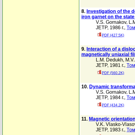
8.
Investigation of the 
iron garnet on the state 
V.S. Gornakov
,
L.
JETP, 1986 г.,
Том
PDF (427.5K)
9.
Interaction of a dislo
magnetically uniaxial fi
L.M. Dedukh
,
M.V
JETP, 1981 г.,
Том
PDF (560.2K)
10.
Dynamic transformati
V.S. Gornakov
,
L.
JETP, 1984 г.,
Том
PDF (434.2K)
11.
Magnetic orientationa
V.K. Vlasko-Vlaso
JETP, 1983 г.,
Том