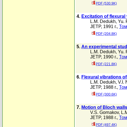
PDF (530.9K)
4.
Excitation of flexural
L.M. Dedukh
,
Yu. 
JETP, 1991 г.,
Том
PDF (204.8K)
5.
An experimental study
L.M. Dedukh
,
Yu. 
JETP, 1990 г.,
Том
PDF (221.8K)
6.
Flexural vibrations o
L.M. Dedukh
,
V.I.
JETP, 1988 г.,
Том
PDF (300.6K)
7.
Motion of Bloch walls
V.S. Gornakov
,
L.
JETP, 1988 г.,
Том
PDF (497.4K)