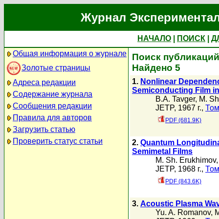
Журнал Экспериментал
НАЧАЛО
|
ПОИСК
|
Д
Общая информация о журнале
Поиск публикаций 
Найдено 5
Золотые страницы
1.
Nonlinear Dependence 
Адреса редакции
Semiconducting Film in
Содержание журнала
B.A. Tavger
,
M. Sh
Сообщения редакции
JETP, 1967 г.,
Том
Правила для авторов
PDF (681.9K)
Загрузить статью
Проверить статус статьи
2.
Quantum Longitudin
Semimetal Films
M. Sh. Erukhimov
JETP, 1968 г.,
Том
PDF (843.6K)
3.
Acoustic Plasma Wav
Yu. A. Romanov
,
M