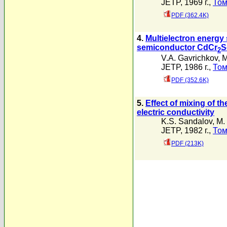
JETP, 1969 г.,
Том
PDF (362.4K)
4.
Multielectron energy 
semiconductor CdCr
S
2
V.A. Gavrichkov
,
M
JETP, 1986 г.,
Том
PDF (352.6K)
5.
Effect of mixing of th
electric conductivity
K.S. Sandalov
,
M.
JETP, 1982 г.,
Том
PDF (213K)