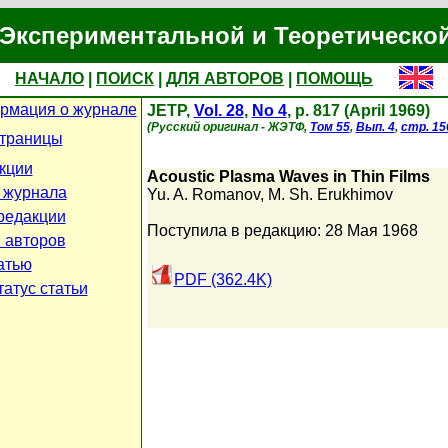
Экспериментальной и Теоретическо
НАЧАЛО
|
ПОИСК
|
ДЛЯ АВТОРОВ
|
ПОМОЩЬ
рмация о журнале
JETP,
Vol. 28
,
No 4
, p. 817 (April 1969)
(Русский оригинал - ЖЭТФ,
Том 55
,
Вып. 4
,
стр. 15
страницы
кции
Acoustic Plasma Waves in Thin Films
 журнала
Yu. A. Romanov
,
M. Sh. Erukhimov
редакции
Поступила в редакцию: 28 Мая 1968
 авторов
атью
PDF (362.4K)
атус статьи