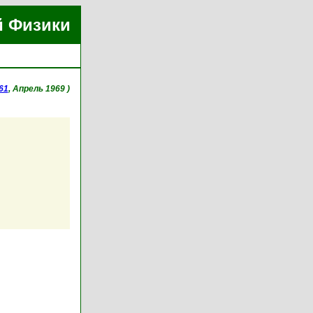
й Физики
61
, Апрель 1969 )