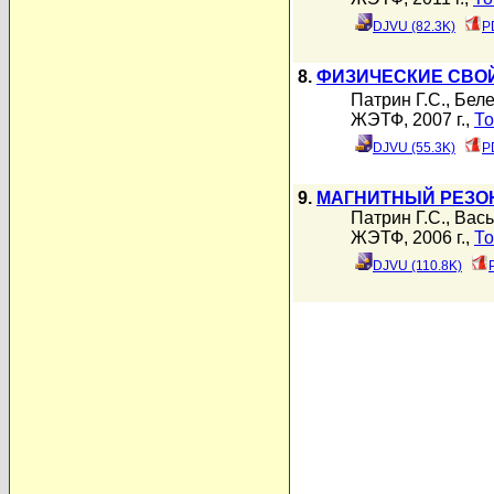
DJVU (82.3K)
P
8.
ФИЗИЧЕСКИЕ СВОЙ
Патрин Г.С.
,
Беле
ЖЭТФ, 2007 г.,
То
DJVU (55.3K)
P
9.
МАГНИТНЫЙ РЕЗОН
Патрин Г.С.
,
Вась
ЖЭТФ, 2006 г.,
То
DJVU (110.8K)