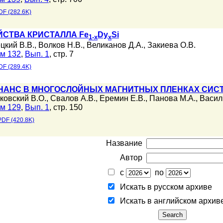
DF (282.6K)
СТВА КРИСТАЛЛА Fe
Dy
Si
1-x
x
цкий В.В.
,
Волков Н.В.
,
Великанов Д.А.
,
Закиева О.В.
м 132
,
Вып. 1
, стр. 7
DF (289.4K)
АНС В МНОГОСЛОЙНЫХ МАГНИТНЫХ ПЛЕНКАХ СИСТЕ
ковский В.О.
,
Свалов А.В.
,
Еремин Е.В.
,
Панова М.А.
,
Васил
м 129
,
Вып. 1
, стр. 150
PDF (420.8K)
Название
Автор
с
по
Искать в русском архиве
Искать в английском архив