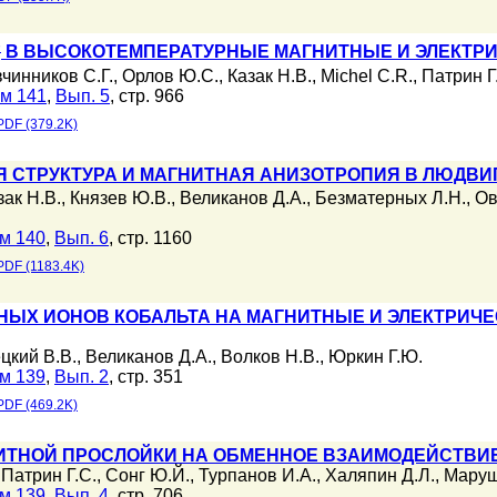
+
В ВЫСОКОТЕМПЕРАТУРНЫЕ МАГНИТНЫЕ И ЭЛЕКТРИ
чинников С.Г.
,
Орлов Ю.С.
,
Казак Н.В.
,
Michel C.R.
,
Патрин Г
м 141
,
Вып. 5
, стр. 966
PDF (379.2K)
 СТРУКТУРА И МАГНИТНАЯ АНИЗОТРОПИЯ В ЛЮДВИ
зак Н.В.
,
Князев Ю.В.
,
Великанов Д.А.
,
Безматерных Л.Н.
,
Ов
м 140
,
Вып. 6
, стр. 1160
PDF (1183.4K)
НЫХ ИОНОВ КОБАЛЬТА НА МАГНИТНЫЕ И ЭЛЕКТРИЧ
цкий В.В.
,
Великанов Д.А.
,
Волков Н.В.
,
Юркин Г.Ю.
м 139
,
Вып. 2
, стр. 351
PDF (469.2K)
ТНОЙ ПРОСЛОЙКИ НА ОБМЕННОЕ ВЗАИМОДЕЙСТВИЕ 
,
Патрин Г.С.
,
Сонг Ю.Й.
,
Турпанов И.А.
,
Халяпин Д.Л.
,
Марущ
м 139
,
Вып. 4
, стр. 706