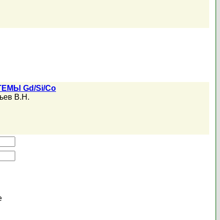
МЫ Gd/Si/Co
ьев В.Н.
е