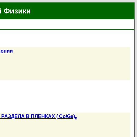
й Физики
ропии
АЗДЕЛА В ПЛЕНКАХ ( Co/Ge)
n