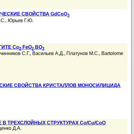
ЧЕСКИЕ СВОЙСТВА GdCoO
3
.С.
,
Юрьев Г.Ю.
ГИТЕ Co
FeO
BO
2
2
3
чинников С.Г.
,
Васильев А.Д.
,
Платунов М.С.
,
Bartolome
ЕСКИЕ СВОЙСТВА КРИСТАЛЛОВ МОНОСИЛИЦИДА
В ТРЕХСЛОЙНЫХ СТРУКТУРАХ Co/Cu/CoO
енко Д.А.