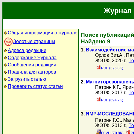
Журнал 
Общая информация о журнале
Поиск публикаций 
Найдено 9
Золотые страницы
1.
Взаимодействие ма
Адреса редакции
Орлов Вит.А.
,
Пат
Содержание журнала
ЖЭТФ, 2020 г.,
То
Сообщения редакции
PDF (325.8K)
Правила для авторов
Загрузить статью
2.
Магниторезонансны
Проверить статус статьи
Патрин К.Г.
,
Ярик
ЖЭТФ, 2017 г.,
То
PDF (694.7K)
3.
ЯМР-ИССЛЕДОВАНИ
Патрин Г.С.
,
Маль
ЖЭТФ, 2013 г.,
То
DJVU (70.8K)
P