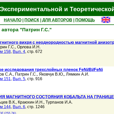
Экспериментальной и Теоретическо
НАЧАЛО
|
ПОИСК
|
ДЛЯ АВТОРОВ
|
ПОМОЩЬ
автора "Патрин Г.С."
гнитного вихря с неоднородностью магнитной анизот
рин Г.С.
,
Орлова И.Н.
м 158
,
Вып. 4
, стр. 672
е исследования трехслойных пленок FeNi/Bi/FeNi
ов С.А.
,
Патрин Г.С.
,
Яковчук В.Ю,
,
Лямкин А.И.
м 151
,
Вып. 5
, стр. 916
Я МАГНИТНОГО СОСТОЯНИЯ КОБАЛЬТА НА ГРАНИЦЕ Р
цев В.К.
,
Краюхин И.Н.
,
Турпанов И.А.
м 144
,
Вып. 6
, стр. 1246
DF (255.7K)