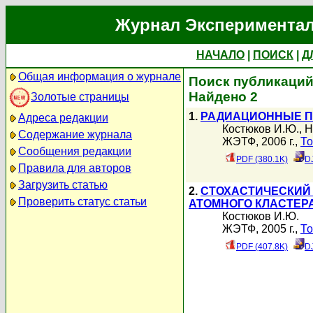
Журнал Экспериментал
НАЧАЛО
|
ПОИСК
|
Д
Общая информация о журнале
Поиск публикаций
Найдено 2
Золотые страницы
1.
РАДИАЦИОННЫЕ П
Адреса редакции
Костюков И.Ю.
,
Н
Содержание журнала
ЖЭТФ, 2006 г.,
То
Сообщения редакции
PDF (380.1K)
D
Правила для авторов
Загрузить статью
2.
СТОХАСТИЧЕСКИЙ
Проверить статус статьи
АТОМНОГО КЛАСТЕРА
Костюков И.Ю.
ЖЭТФ, 2005 г.,
То
PDF (407.8K)
D