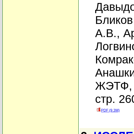
Давыдо
Бликов
А.В.
,
А
Логвин
Комрак
Анашки
ЖЭТФ, 
стр. 26
PDF (9.3M)