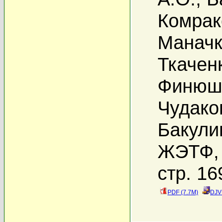
Комрак
Маначк
Ткачен
Финюши
Чудако
Бакули
ЖЭТФ, 
стр. 16
PDF (7.7M)
DJV