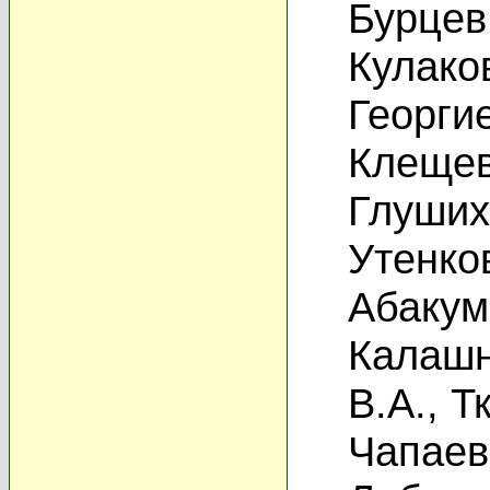
Бурцев
Кулако
Георги
Клещев
Глуших
Утенко
Абакум
Калашн
В.А.
,
Т
Чапаев