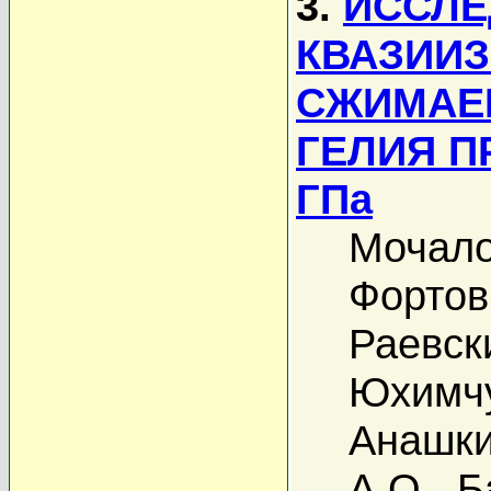
3.
ИССЛЕ
КВАЗИИ
СЖИМАЕ
ГЕЛИЯ П
ГПа
Мочало
Фортов
Раевск
Юхимчу
Анашки
А.О.
,
Б