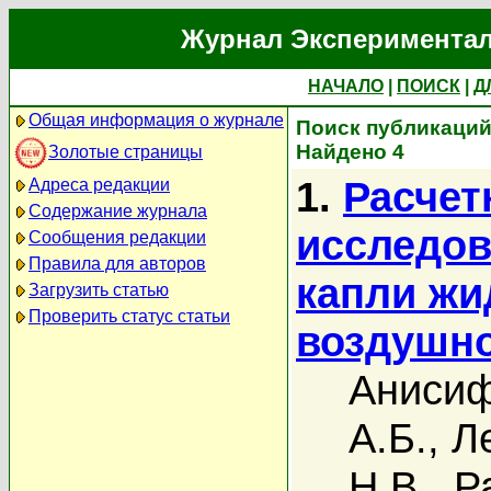
Журнал Экспериментал
НАЧАЛО
|
ПОИСК
|
Д
Общая информация о журнале
Поиск публикаций
Найдено 4
Золотые страницы
1.
Расчет
Адреса редакции
Содержание журнала
исследов
Сообщения редакции
Правила для авторов
капли жи
Загрузить статью
Проверить статус статьи
воздушно
Анисиф
А.Б.
,
Л
Н.В.
,
Р