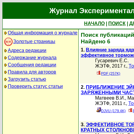
Журнал Экспериментал
НАЧАЛО
|
ПОИСК
|
Д
Общая информация о журнале
Поиск публикаций 
Найдено 6
Золотые страницы
1.
Влияние заряда ядр
Адреса редакции
эффективное торможе
Содержание журнала
Гусаревич Е.С.
Сообщения редакции
ЖЭТФ, 2017 г.,
То
Правила для авторов
PDF (257K)
Загрузить статью
Проверить статус статьи
2.
ПРИБЛИЖЕНИЕ ЭЙ
ЗАРЯЖЕННЫМИ ЧАС
Матвеев В.И.
,
Ма
ЖЭТФ, 2011 г.,
То
DJVU (179.4K)
3.
ЭФФЕКТИВНОЕ ТО
КРАТНЫХ СТОЛКНОВ