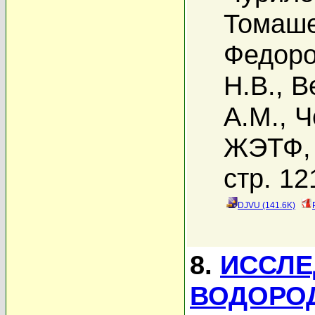
Томаше
Федоро
Н.В.
,
В
А.М.
,
Ч
ЖЭТФ, 
стр. 12
DJVU (141.6K)
8.
ИССЛЕ
ВОДОРОД