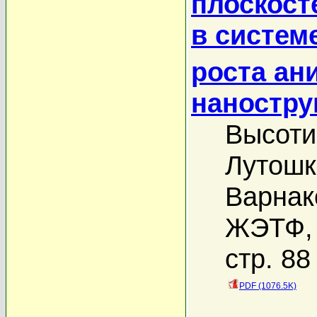
плоскост
в систем
роста ан
наностру
Высоти
Лутошк
Варнак
ЖЭТФ, 
стр. 88
PDF (1076.5K)