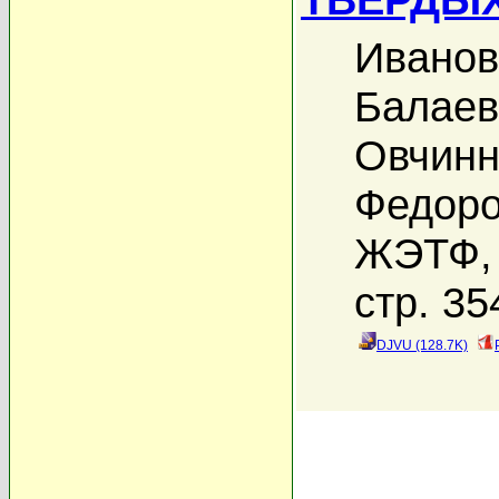
Иванов
Балаев
Овчинн
Федоро
ЖЭТФ, 
стр. 35
DJVU (128.7K)