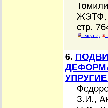
Томили
ЖЭТФ, 
стр. 76
DJVU (71.8K)
P
6.
ПОДВИ
ДЕФОРМА
УПРУГИЕ
Федоро
З.И.
,
А