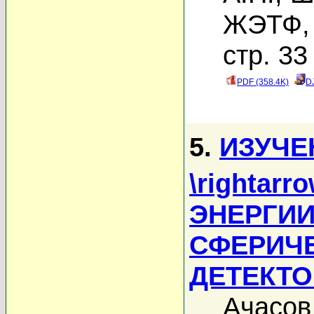
ЖЭТФ, 
стр. 33
PDF (358.4K)
D
5.
ИЗУЧЕ
\rightarr
ЭНЕРГИИ 
СФЕРИЧ
ДЕТЕКТ
Ачасов