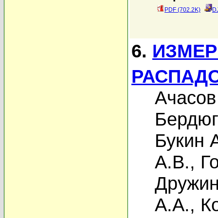
PDF (702.2K)
D
6.
ИЗМЕР
РАСПАДО
Ачасов
Бердюг
Букин 
А.В.
,
Г
Дружин
А.А.
,
К