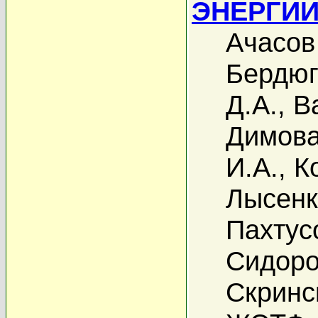
ЭНЕРГИИ \
Ачасов
Бердюг
Д.А.
,
В
Димова
И.А.
,
К
Лысенк
Пахтус
Сидоро
Скринс