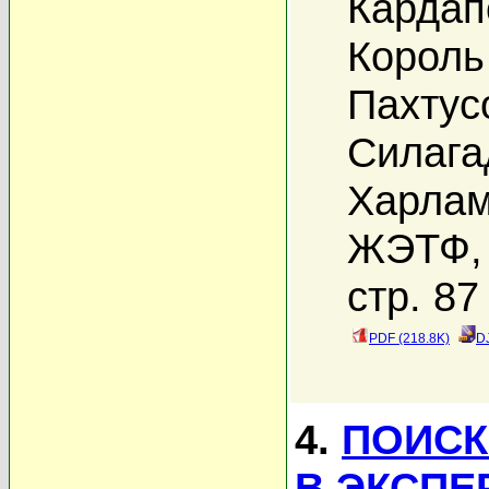
Кардап
Король
Пахтус
Силага
Харлам
ЖЭТФ, 
стр. 87
PDF (218.8K)
D
4.
ПОИСК
В ЭКСПЕ