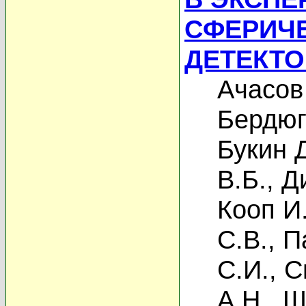
СФЕРИЧ
ДЕТЕКТО
Ачасов
Бердюг
Букин 
В.Б.
,
Д
Кооп И
С.В.
,
П
С.И.
,
С
А.Н.
,
Ш