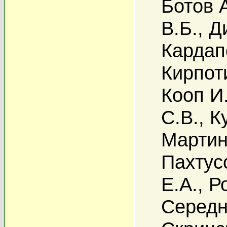
Ботов 
В.Б.
,
Д
Кардап
Кирпот
Кооп И
С.В.
,
К
Мартин
Пахтус
Е.А.
,
Р
Середн