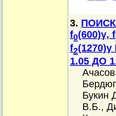
3.
ПОИСК
f
(600)γ, f
0
f
(1270)
2
1.05 ДО 1
Ачасов
Бердюг
Букин 
В.Б.
,
Д