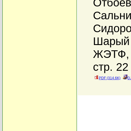
Отбоев
Сальни
Сидоро
Шарый 
ЖЭТФ, 
стр. 22
PDF (314.6K)
D