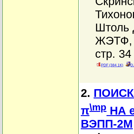
Скринс
Тихоно
Штоль 
ЖЭТФ, 
стр. 34
PDF (384.1K)
D
2.
ПОИСК
\mp
π
НА 
ВЭПП-2М