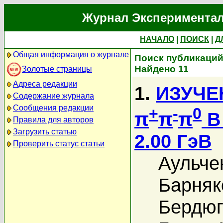
Журнал Экспериментал
НАЧАЛО
|
ПОИСК
|
Д
Общая информация о журнале
Поиск публикаций 
Найдено 11
Золотые страницы
Адреса редакции
1.
ИЗУЧЕ
Содержание журнала
Сообщения редакции
+
-
0
π
π
π
В
Правила для авторов
Загрузить статью
2.00 ГэВ
Проверить статус статьи
Аульче
Барняк
Бердюг