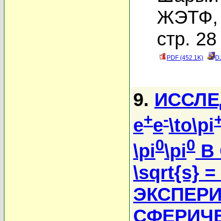
ЖЭТФ, 
стр. 28
PDF (452.1K)
D
9.
ИССЛЕ
+
-
e
e
\to\pi
0
0
\pi
\pi
В 
\sqrt{s} =
ЭКСПЕРИ
СФЕРИЧ