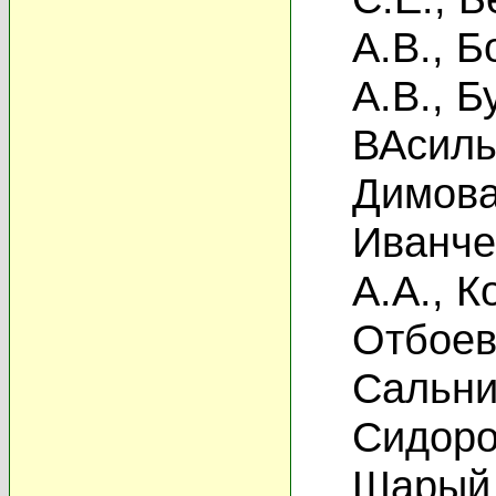
А.В.
,
Б
А.В.
,
Б
ВАсиль
Димова
Иванче
А.А.
,
К
Отбоев
Сальни
Сидоро
Шарый 