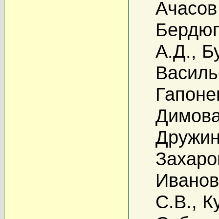
Ачасов
Бердюг
А.Д.
,
Б
Василь
Гапоне
Димова
Дружин
Захаро
Иванов
С.В.
,
К