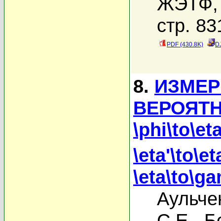
ЖЭТФ, 
стр. 83
PDF (430.8K)
D
8.
ИЗМЕР
ВЕРОЯТН
\phi\to\
\eta'\to\et
\eta\to\
Аульче
С.Е.
,
Б