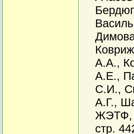
Бердюг
Василь
Димова
Ковриж
А.А.
,
К
А.Е.
,
П
С.И.
,
С
А.Г.
,
Ша
ЖЭТФ, 
стр. 44