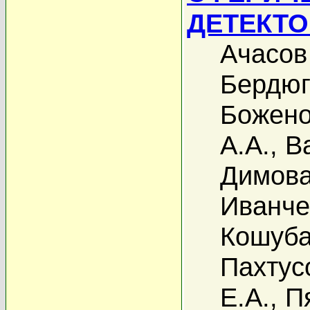
ДЕТЕКТ
Ачасов
Бердюг
Божено
А.А.
,
В
Димова
Иванче
Кошуба
Пахтус
Е.А.
,
П