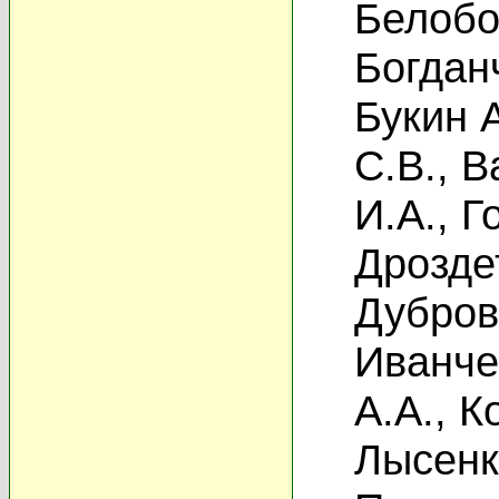
Белобо
Богданч
Букин 
С.В.
,
В
И.А.
,
Г
Дрозде
Дубров
Иванче
А.А.
,
К
Лысенк