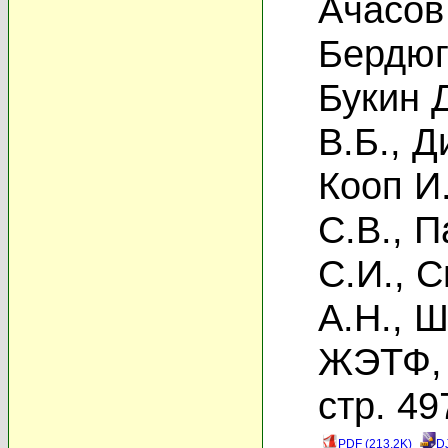
Ачасов
Бердюг
Букин 
В.Б.
,
Д
Кооп И
С.В.
,
П
С.И.
,
С
А.Н.
,
Ш
ЖЭТФ, 
стр. 49
PDF (213.2K)
D