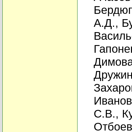
Бердюг
А.Д.
,
Б
Василь
Гапоне
Димова
Дружин
Захаро
Иванов
С.В.
,
К
Отбоев