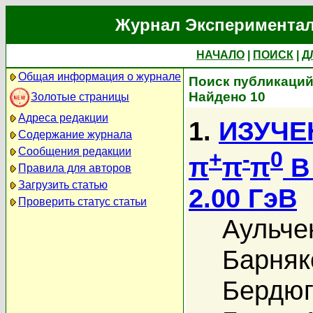
Журнал Экспериментал
НАЧАЛО
|
ПОИСК
|
Д
Общая информация о журнале
Поиск публикаций 
Найдено 10
Золотые страницы
Адреса редакции
1.
ИЗУЧЕ
Содержание журнала
Сообщения редакции
+
-
0
π
π
π
В
Правила для авторов
Загрузить статью
2.00 ГэВ
Проверить статус статьи
Аульче
Барняк
Бердюг