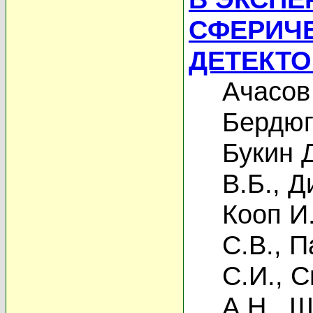
СФЕРИЧ
ДЕТЕКТО
Ачасов
Бердюг
Букин 
В.Б.
,
Д
Кооп И
С.В.
,
П
С.И.
,
С
А.Н.
,
Ш