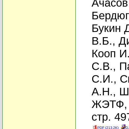
Ачасов
Бердюг
Букин 
В.Б.
,
Д
Кооп И
С.В.
,
П
С.И.
,
С
А.Н.
,
Ш
ЖЭТФ, 
стр. 49
PDF (213.2K)
D