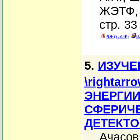
ЖЭТФ, 
стр. 33
PDF (358.4K)
D
5.
ИЗУЧЕ
\rightarr
ЭНЕРГИИ 
СФЕРИЧ
ДЕТЕКТ
Ачасов