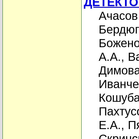
ДЕТЕКТ
Ачасов
Бердюг
Божено
А.А.
,
В
Димова
Иванче
Кошуба
Пахтус
Е.А.
,
П
Скринс