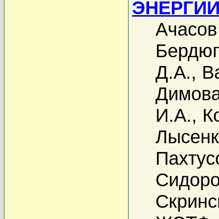
ЭНЕРГИИ \
Ачасов
Бердюг
Д.А.
,
В
Димова
И.А.
,
К
Лысенк
Пахтус
Сидоро
Скринс