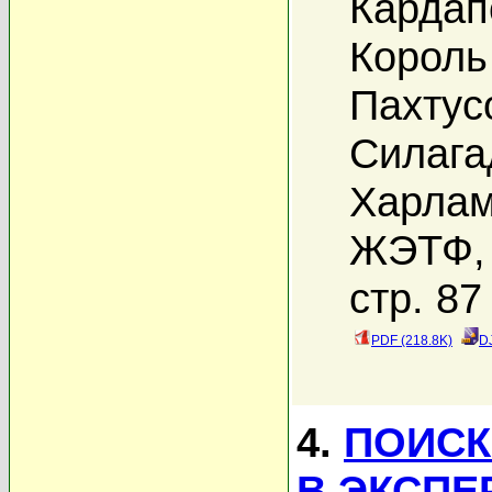
Кардап
Король
Пахтус
Силага
Харлам
ЖЭТФ, 
стр. 87
PDF (218.8K)
D
4.
ПОИСК
В ЭКСПЕ