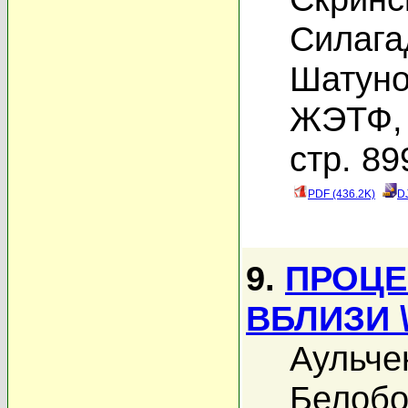
Силага
Шатуно
ЖЭТФ, 
стр. 89
PDF (436.2K)
D
9.
ПРОЦЕ
ВБЛИЗИ 
Аульче
Белобо