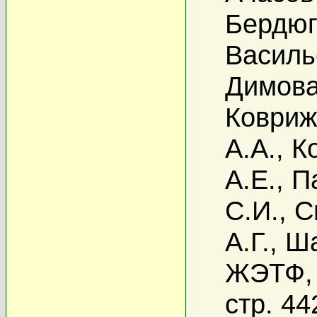
Бердюг
Василь
Димова
Ковриж
А.А.
,
К
А.Е.
,
П
С.И.
,
С
А.Г.
,
Ша
ЖЭТФ, 
стр. 44