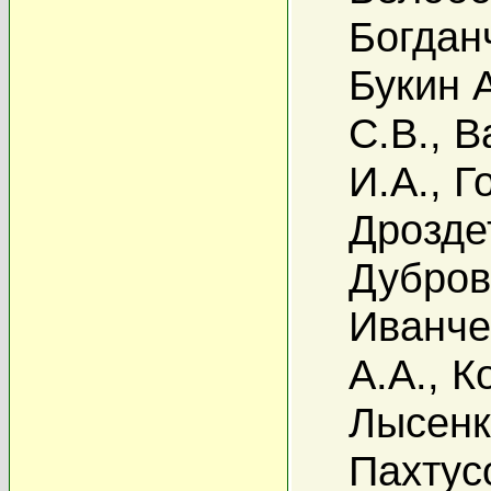
Богданч
Букин 
С.В.
,
В
И.А.
,
Г
Дрозде
Дубров
Иванче
А.А.
,
К
Лысенк
Пахтус