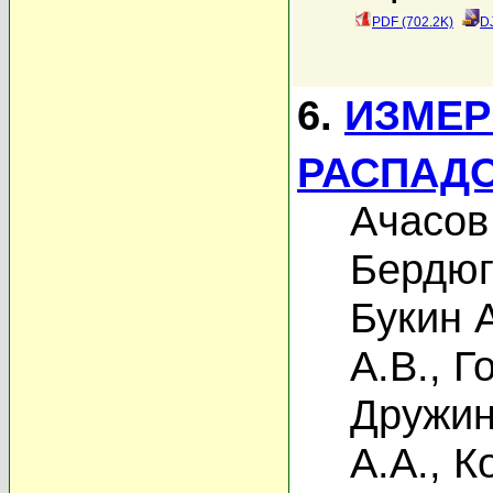
PDF (702.2K)
D
6.
ИЗМЕР
РАСПАДО
Ачасов
Бердюг
Букин 
А.В.
,
Г
Дружин
А.А.
,
К