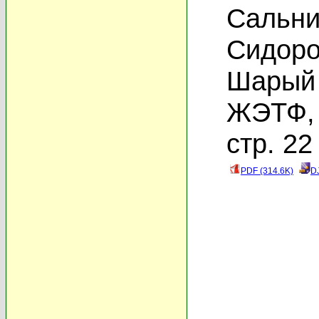
Сальни
Сидоро
Шарый 
ЖЭТФ, 
стр. 22
PDF (314.6K)
D