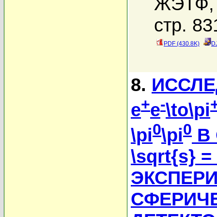
ЖЭТФ, 
стр. 83
PDF (430.8K)
D
8.
ИССЛЕ
+
-
e
e
\to\pi
0
0
\pi
\pi
В 
\sqrt{s} =
ЭКСПЕРИ
СФЕРИЧ