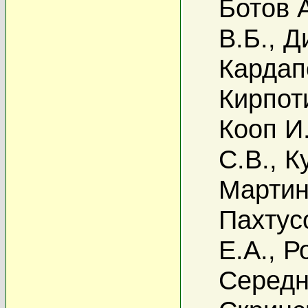
Ботов 
В.Б.
,
Д
Кардап
Кирпот
Кооп И
С.В.
,
К
Мартин
Пахтус
Е.А.
,
Р
Середн