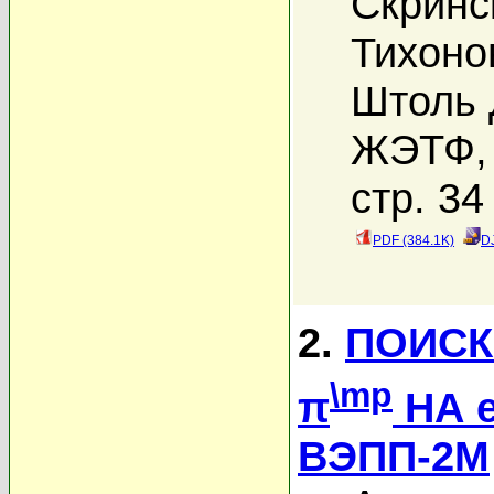
Скринс
Тихоно
Штоль 
ЖЭТФ, 
стр. 34
PDF (384.1K)
D
2.
ПОИСК
\mp
π
НА 
ВЭПП-2М