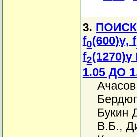
3.
ПОИСК
f
(600)γ, f
0
f
(1270)
2
1.05 ДО 1
Ачасов
Бердюг
Букин 
В.Б.
,
Д