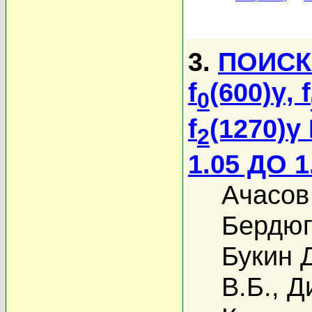
3.
ПОИСК
f
(600)γ, f
0
f
(1270)
2
1.05 ДО 1
Ачасов
Бердюг
Букин 
В.Б.
,
Д