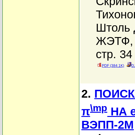
Скринс
Тихоно
Штоль 
ЖЭТФ, 
стр. 34
PDF (384.1K)
D
2.
ПОИСК
\mp
π
НА 
ВЭПП-2М