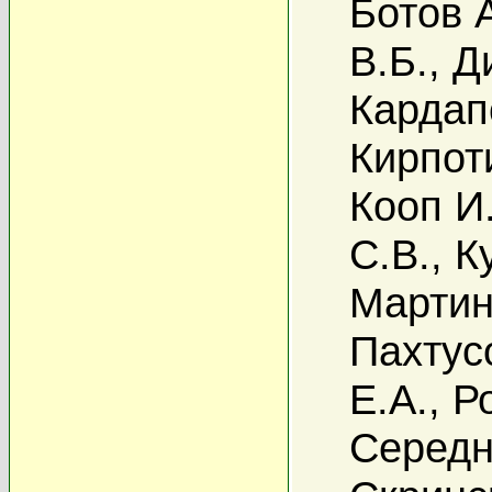
Ботов 
В.Б.
,
Д
Кардап
Кирпот
Кооп И
С.В.
,
К
Мартин
Пахтус
Е.А.
,
Р
Середн