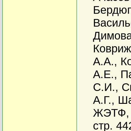
Бердюг
Василь
Димова
Ковриж
А.А.
,
К
А.Е.
,
П
С.И.
,
С
А.Г.
,
Ша
ЖЭТФ, 
стр. 44