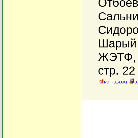
Отбоев
Сальни
Сидоро
Шарый 
ЖЭТФ, 
стр. 22
PDF (314.6K)
D