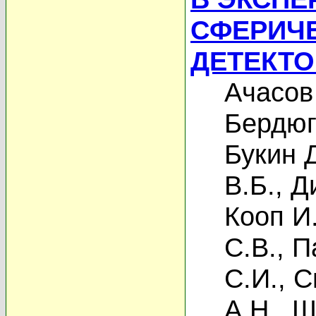
СФЕРИЧ
ДЕТЕКТО
Ачасов
Бердюг
Букин 
В.Б.
,
Д
Кооп И
С.В.
,
П
С.И.
,
С
А.Н.
,
Ш