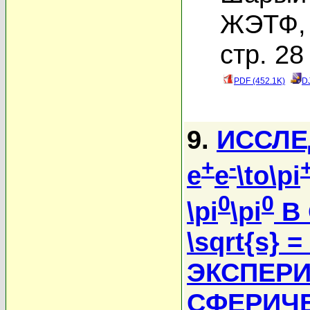
ЖЭТФ, 
стр. 28
PDF (452.1K)
D
9.
ИССЛЕ
+
-
e
e
\to\pi
0
0
\pi
\pi
В 
\sqrt{s} =
ЭКСПЕРИ
СФЕРИЧ