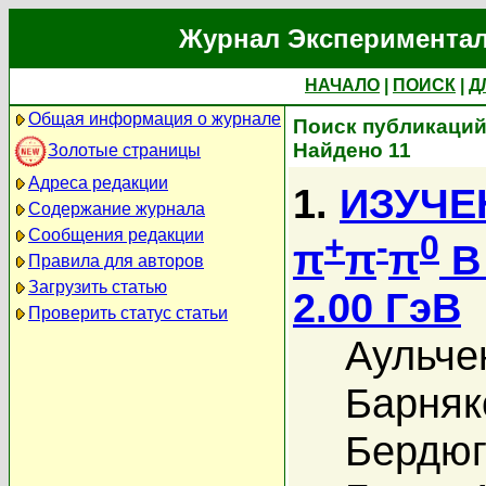
Журнал Экспериментал
НАЧАЛО
|
ПОИСК
|
Д
Общая информация о журнале
Поиск публикаций
Найдено 11
Золотые страницы
Адреса редакции
1.
ИЗУЧЕ
Содержание журнала
Сообщения редакции
+
-
0
π
π
π
В
Правила для авторов
Загрузить статью
2.00 ГэВ
Проверить статус статьи
Аульче
Барняк
Бердюг