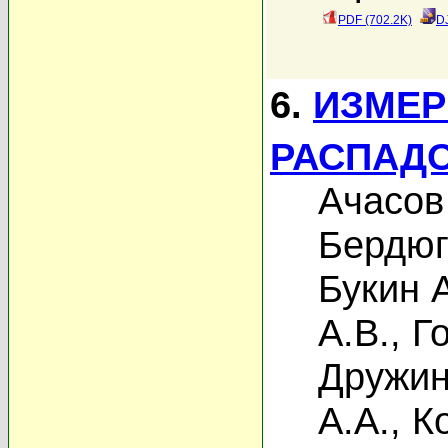
PDF (702.2K)
D
6.
ИЗМЕР
РАСПАДО
Ачасов
Бердюг
Букин 
А.В.
,
Г
Дружин
А.А.
,
К