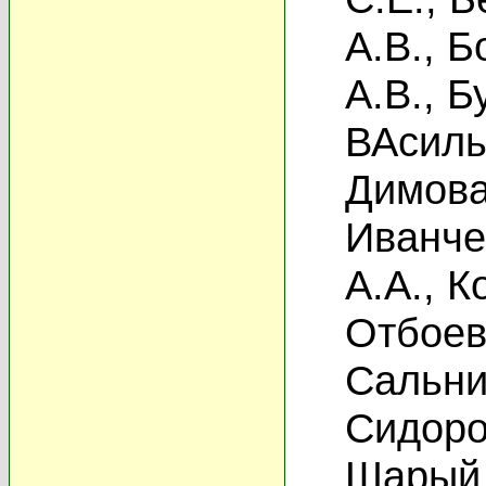
А.В.
,
Б
А.В.
,
Б
ВАсиль
Димова
Иванче
А.А.
,
К
Отбоев
Сальни
Сидоро
Шарый 