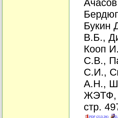
Ачасов
Бердюг
Букин 
В.Б.
,
Д
Кооп И
С.В.
,
П
С.И.
,
С
А.Н.
,
Ш
ЖЭТФ, 
стр. 49
PDF (213.2K)
D