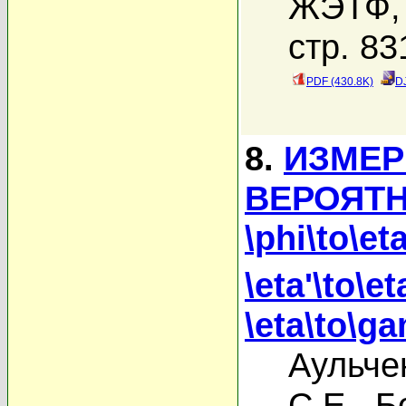
ЖЭТФ, 
стр. 83
PDF (430.8K)
D
8.
ИЗМЕР
ВЕРОЯТН
\phi\to\
\eta'\to\et
\eta\to\
Аульче
С.Е.
,
Б