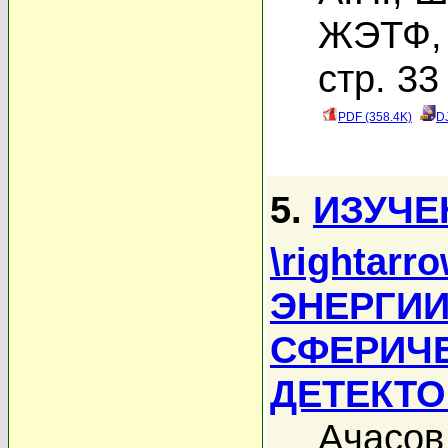
ЖЭТФ, 
стр. 33
PDF (358.4K)
D
5.
ИЗУЧЕ
\rightarr
ЭНЕРГИИ 
СФЕРИЧ
ДЕТЕКТ
Ачасов