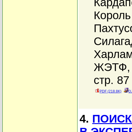
Кардап
Король
Пахтус
Силага
Харлам
ЖЭТФ, 
стр. 87
PDF (218.8K)
D
4.
ПОИСК
В ЭКСПЕ