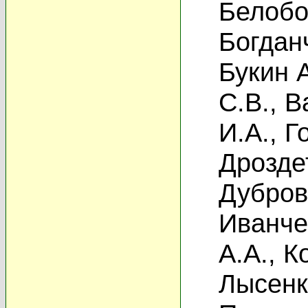
Белобо
Богданч
Букин 
С.В.
,
В
И.А.
,
Г
Дрозде
Дубров
Иванче
А.А.
,
К
Лысенк