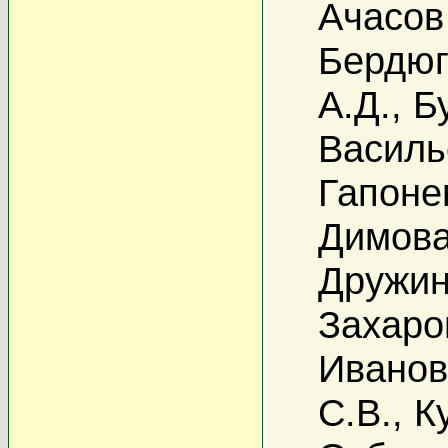
Ачасов
Бердюг
А.Д.
,
Б
Василь
Гапоне
Димова
Дружин
Захаро
Иванов
С.В.
,
К