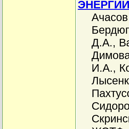
ЭНЕРГИИ \
Ачасов
Бердюг
Д.А.
,
В
Димова
И.А.
,
К
Лысенк
Пахтус
Сидоро
Скринс