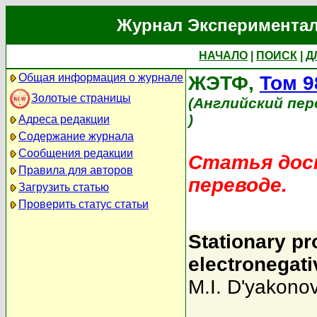
Журнал Экспериментал
НАЧАЛО
|
ПОИСК
|
Д
Общая информация о журнале
ЖЭТФ,
Том 9
Золотые страницы
(Английский пер
)
Адреса редакции
Содержание журнала
Сообщения редакции
Статья дост
Правила для авторов
переводе.
Загрузить статью
Проверить статус статьи
Stationary pr
electronegat
M.I. D'yakono