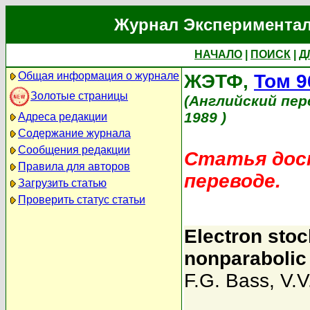
Журнал Экспериментал
НАЧАЛО
|
ПОИСК
|
Д
Общая информация о журнале
ЖЭТФ,
Том 9
Золотые страницы
(Английский пер
1989 )
Адреса редакции
Содержание журнала
Сообщения редакции
Статья дост
Правила для авторов
переводе.
Загрузить статью
Проверить статус статьи
Electron stoc
nonparabolic
F.G. Bass
,
V.V