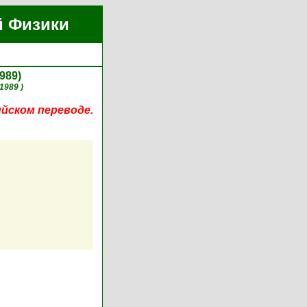
й Физики
989)
1989 )
ийском переводе.