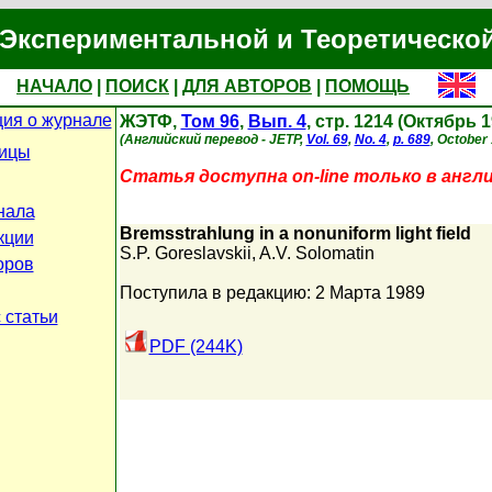
Экспериментальной и Теоретическо
НАЧАЛО
|
ПОИСК
|
ДЛЯ АВТОРОВ
|
ПОМОЩЬ
ия о журнале
ЖЭТФ,
Том 96
,
Вып. 4
, стр. 1214 (Октябрь 1
(Английский перевод - JETP,
Vol. 69
,
No. 4
,
p. 689
, October 
ницы
Статья доступна on-line только в англ
нала
Bremsstrahlung in a nonuniform light field
кции
S.P. Goreslavskii
,
A.V. Solomatin
оров
Поступила в редакцию: 2 Марта 1989
 статьи
PDF (244K)