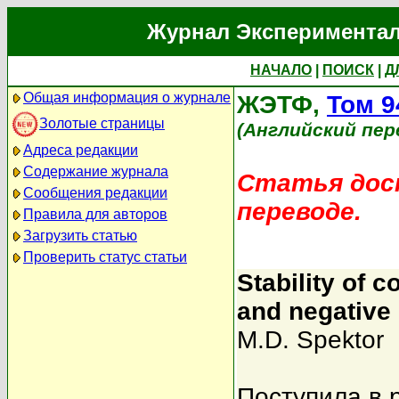
Журнал Экспериментал
НАЧАЛО
|
ПОИСК
|
Д
Общая информация о журнале
ЖЭТФ,
Том 9
Золотые страницы
(Английский пер
Адреса редакции
Содержание журнала
Статья дост
Сообщения редакции
переводе.
Правила для авторов
Загрузить статью
Проверить статус статьи
Stability of 
and negative
M.D. Spektor
Поступила в 