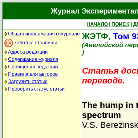
Журнал Экспериментал
НАЧАЛО
|
ПОИСК
|
Д
Общая информация о журнале
ЖЭТФ,
Том 9
Золотые страницы
(Английский пер
)
Адреса редакции
Содержание журнала
Сообщения редакции
Статья дост
Правила для авторов
переводе.
Загрузить статью
Проверить статус статьи
The hump in 
spectrum
V.S. Berezinsk