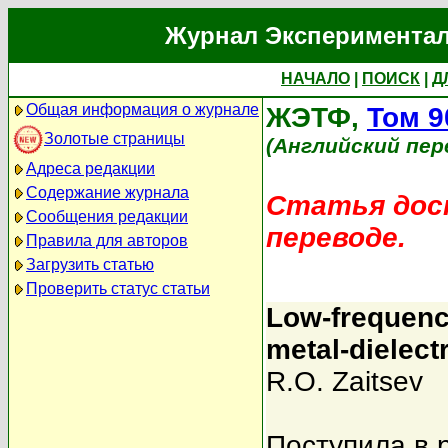
Журнал Экспериментал
НАЧАЛО
|
ПОИСК
|
Д
Общая информация о журнале
ЖЭТФ,
Том 9
Золотые страницы
(Английский пер
Адреса редакции
Содержание журнала
Статья дост
Сообщения редакции
переводе.
Правила для авторов
Загрузить статью
Проверить статус статьи
Low-frequenc
metal-dielectr
R.O. Zaitsev
Поступила в 