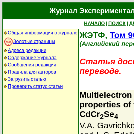
Журнал Экспериментал
НАЧАЛО
|
ПОИСК
|
Д
Общая информация о журнале
ЖЭТФ,
Том 9
Золотые страницы
(Английский пер
Адреса редакции
Содержание журнала
Статья дост
Сообщения редакции
переводе.
Правила для авторов
Загрузить статью
Проверить статус статьи
Multielectron
properties of
CdCr
Se
2
4
V.A. Gavrichk