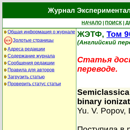
Журнал Экспериментал
НАЧАЛО
|
ПОИСК
|
Д
Общая информация о журнале
ЖЭТФ,
Том 9
Золотые страницы
(Английский пер
Адреса редакции
Содержание журнала
Статья дост
Сообщения редакции
переводе.
Правила для авторов
Загрузить статью
Проверить статус статьи
Semiclassical
binary ioniza
Yu. V. Popov
,
Поступила в 