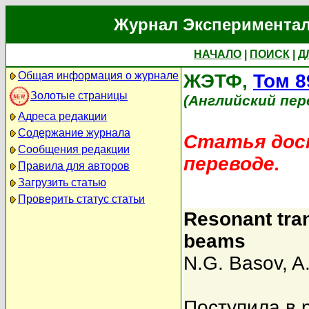
Журнал Экспериментал
НАЧАЛО
|
ПОИСК
|
Д
Общая информация о журнале
ЖЭТФ,
Том 8
Золотые страницы
(Английский пер
Адреса редакции
Содержание журнала
Статья дост
Сообщения редакции
переводе.
Правила для авторов
Загрузить статью
Проверить статус статьи
Resonant trans
beams
N.G. Basov
,
A
Поступила в 