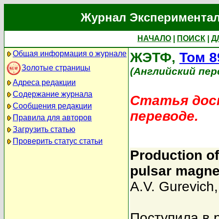
Журнал Экспериментал
НАЧАЛО
|
ПОИСК
|
Д
Общая информация о журнале
ЖЭТФ,
Том 8
Золотые страницы
(Английский пер
Адреса редакции
Содержание журнала
Статья дост
Сообщения редакции
переводе.
Правила для авторов
Загрузить статью
Проверить статус статьи
Production of
pulsar magne
A.V. Gurevich
Поступила в 