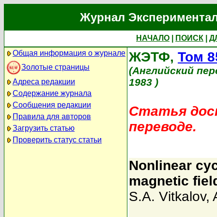
Журнал Экспериментал
НАЧАЛО
|
ПОИСК
|
Д
Общая информация о журнале
ЖЭТФ,
Том 8
Золотые страницы
(Английский пер
1983 )
Адреса редакции
Содержание журнала
Сообщения редакции
Статья дост
Правила для авторов
переводе.
Загрузить статью
Проверить статус статьи
Nonlinear cyc
magnetic fiel
S.A. Vitkalov
,