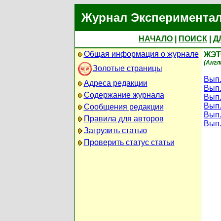
Журнал Экспериментал
НАЧАЛО
|
ПОИСК
|
Д
Общая информация о журнале
ЖЭТФ
(Англ
Золотые страницы
Вып.
Адреса редакции
Вып.
Содержание журнала
Вып.
Вып.
Сообщения редакции
Вып.
Правила для авторов
Вып.
Загрузить статью
Проверить статус статьи