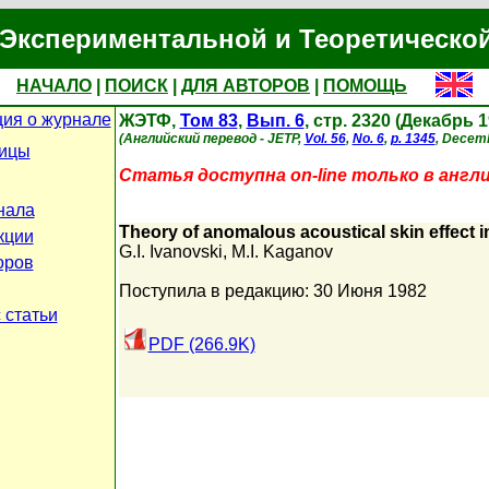
Экспериментальной и Теоретическо
НАЧАЛО
|
ПОИСК
|
ДЛЯ АВТОРОВ
|
ПОМОЩЬ
ия о журнале
ЖЭТФ,
Том 83
,
Вып. 6
, стр. 2320 (Декабрь 1
(Английский перевод - JETP,
Vol. 56
,
No. 6
,
p. 1345
, Decemb
ницы
Статья доступна on-line только в англ
нала
Theory of anomalous acoustical skin effect i
кции
G.I. Ivanovski
,
M.I. Kaganov
оров
Поступила в редакцию: 30 Июня 1982
 статьи
PDF (266.9K)