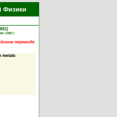
й Физики
982)
er 1982 )
ийском переводе.
n metals