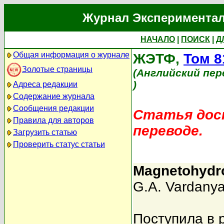
Журнал Экспериментал
НАЧАЛО
|
ПОИСК
|
Д
Общая информация о журнале
ЖЭТФ,
Том 8
Золотые страницы
(Английский пер
)
Адреса редакции
Содержание журнала
Сообщения редакции
Статья дост
Правила для авторов
переводе.
Загрузить статью
Проверить статус статьи
Magnetohydro
G.A. Vardany
Поступила в 