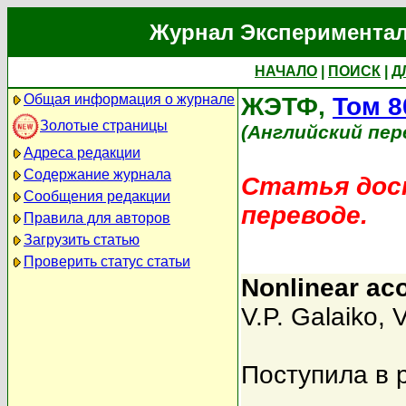
Журнал Экспериментал
НАЧАЛО
|
ПОИСК
|
Д
Общая информация о журнале
ЖЭТФ,
Том 8
Золотые страницы
(Английский пер
Адреса редакции
Содержание журнала
Статья дост
Сообщения редакции
переводе.
Правила для авторов
Загрузить статью
Проверить статус статьи
Nonlinear aco
V.P. Galaiko
,
V
Поступила в 