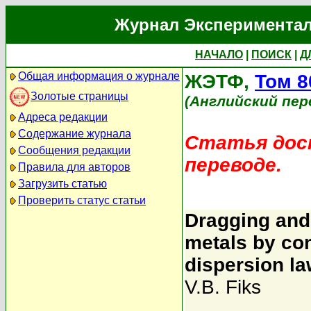
Журнал Экспериментал
НАЧАЛО
|
ПОИСК
|
Д
Общая информация о журнале
ЖЭТФ,
Том 8
Золотые страницы
(Английский пер
Адреса редакции
Содержание журнала
Статья дост
Сообщения редакции
переводе.
Правила для авторов
Загрузить статью
Проверить статус статьи
Dragging and 
metals by con
dispersion l
V.B. Fiks