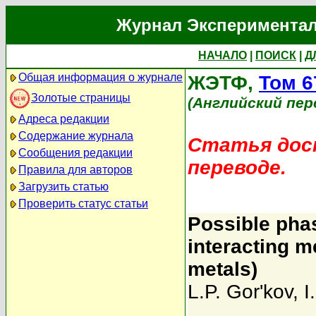
Журнал Экспериментал
НАЧАЛО
|
ПОИСК
|
Д
Общая информация о журнале
ЖЭТФ,
Том 6
Золотые страницы
(Английский пер
Адреса редакции
Содержание журнала
Статья дост
Сообщения редакции
переводе.
Правила для авторов
Загрузить статью
Проверить статус статьи
Possible phas
interacting m
metals)
L.P. Gor'kov
,
I