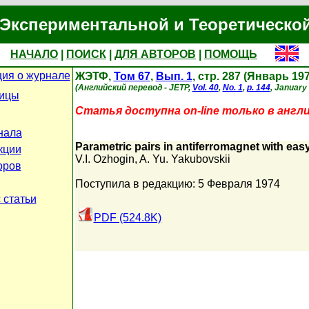
Экспериментальной и Теоретическо
НАЧАЛО
|
ПОИСК
|
ДЛЯ АВТОРОВ
|
ПОМОЩЬ
ия о журнале
ЖЭТФ,
Том 67
,
Вып. 1
, стр. 287 (Январь 19
(Английский перевод - JETP,
Vol. 40
,
No. 1
,
p. 144
, January
ницы
Статья доступна on-line только в англ
нала
Parametric pairs in antiferromagnet with eas
кции
V.I. Ozhogin
,
A. Yu. Yakubovskii
оров
Поступила в редакцию: 5 Февраля 1974
 статьи
PDF (524.8K)