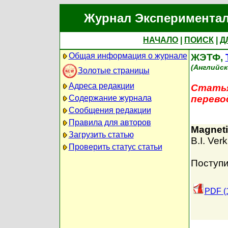
Журнал Экспериментал
НАЧАЛО
|
ПОИСК
|
Д
Общая информация о журнале
ЖЭТФ,
(Английск
Золотые страницы
Адреса редакции
Статья
Содержание журнала
перево
Сообщения редакции
Правила для авторов
Magneti
Загрузить статью
B.I. Verk
Проверить статус статьи
Поступи
PDF (