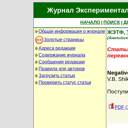
Журнал Экспериментал
НАЧАЛО
|
ПОИСК
|
Д
Общая информация о журнале
ЖЭТФ,
(Английск
Золотые страницы
Адреса редакции
Статья
Содержание журнала
перево
Сообщения редакции
Правила для авторов
Negativ
Загрузить статью
V.B. Shi
Проверить статус статьи
Поступи
PDF (