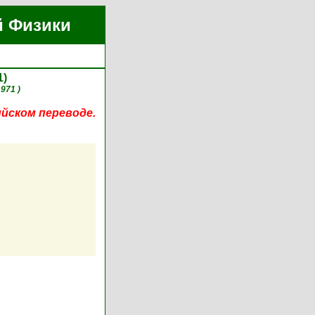
й Физики
1)
1971 )
ийском переводе.