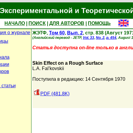
Экспериментальной и Теоретическо
НАЧАЛО
|
ПОИСК
|
ДЛЯ АВТОРОВ
|
ПОМОЩЬ
ия о журнале
ЖЭТФ,
Том 60
,
Вып. 2
, стр. 838 (Август 197
(Английский перевод - JETP,
Vol. 33
,
No. 2
,
p. 454
, August 
ницы
Статья доступна on-line только в англ
нала
Skin Effect on a Rough Surface
кции
L.A. Fal'kovskii
оров
Поступила в редакцию: 14 Сентября 1970
 статьи
PDF (481.8K)