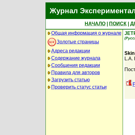
Журнал Экспериментал
НАЧАЛО
|
ПОИСК
|
Д
Общая информация о журнале
JET
(Русс
Золотые страницы
Адреса редакции
Skin
Содержание журнала
L.A. 
Сообщения редакции
Пост
Правила для авторов
Загрузить статью
Проверить статус статьи