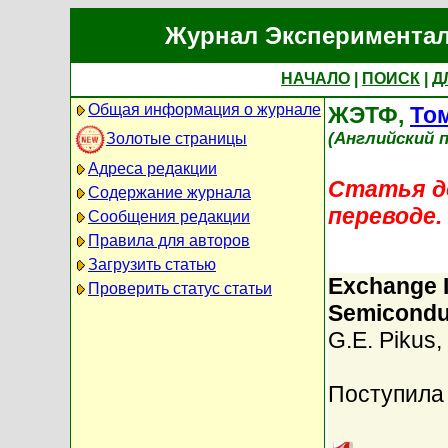
Журнал Экспериментал
НАЧАЛО
|
ПОИСК
|
Д
Общая информация о журнале
ЖЭТФ,
Том
(Английский п
Золотые страницы
Адреса редакции
Статья до
Содержание журнала
переводе.
Сообщения редакции
Правила для авторов
Загрузить статью
Exchange I
Проверить статус статьи
Semicondu
G.E. Pikus
,
Поступила 