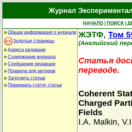
Журнал Экспериментал
НАЧАЛО
|
ПОИСК
|
Д
Общая информация о журнале
ЖЭТФ,
Том 5
Золотые страницы
(Английский пер
Адреса редакции
Содержание журнала
Статья дост
Сообщения редакции
переводе.
Правила для авторов
Загрузить статью
Проверить статус статьи
Coherent Stat
Charged Parti
Fields
I.A. Malkin
,
V.