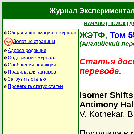
Журнал Экспериментал
НАЧАЛО
|
ПОИСК
|
Д
Общая информация о журнале
ЖЭТФ,
Том 5
Золотые страницы
(Английский пер
Адреса редакции
Содержание журнала
Статья дост
Сообщения редакции
переводе.
Правила для авторов
Загрузить статью
Проверить статус статьи
Isomer Shifts
Antimony Hal
V. Kothekar
,
B
Поступила в 