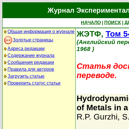
Журнал Экспериментал
НАЧАЛО
|
ПОИСК
|
Д
Общая информация о журнале
ЖЭТФ,
Том 5
Золотые страницы
(Английский пер
1968 )
Адреса редакции
Содержание журнала
Сообщения редакции
Статья дост
Правила для авторов
переводе.
Загрузить статью
Проверить статус статьи
Hydrodynamic
of Metals in 
R.P. Gurzhi
,
S