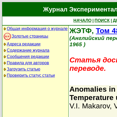
Журнал Экспериментал
НАЧАЛО
|
ПОИСК
|
Д
Общая информация о журнале
ЖЭТФ,
Том 4
Золотые страницы
(Английский пер
1965 )
Адреса редакции
Содержание журнала
Сообщения редакции
Статья дост
Правила для авторов
переводе.
Загрузить статью
Проверить статус статьи
Anomalies in
Temperature 
V.I. Makarov
,